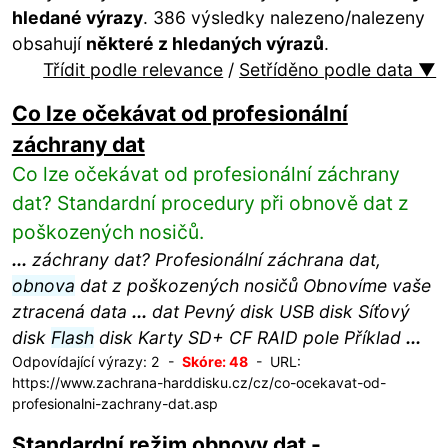
hledané výrazy
. 386 výsledky nalezeno/nalezeny
obsahují
některé z hledaných výrazů
.
Třídit podle relevance
/
Setříděno podle data ▼
Co lze očekávat od profesionální
záchrany dat
Co lze očekávat od profesionální záchrany
dat? Standardní procedury při obnově dat z
poškozených nosičů.
...
záchrany dat? Profesionální záchrana dat,
obnova
dat z poškozených nosičů Obnovíme vaše
ztracená data
...
dat Pevný disk USB disk Síťový
disk
Flash
disk Karty SD+ CF RAID pole Příklad
...
Odpovídající výrazy: 2 -
Skóre: 48
- URL:
https://www.zachrana-harddisku.cz/cz/co-ocekavat-od-
profesionalni-zachrany-dat.asp
Standardní režim obnovy dat -