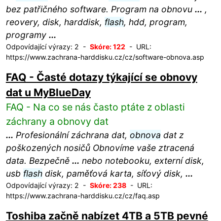
bez patřičného software. Program na obnovu
...
,
reovery, disk, harddisk,
flash
, hdd, program,
programy
...
Odpovídající výrazy: 2 -
Skóre: 122
- URL:
https://www.zachrana-harddisku.cz/cz/software-obnova.asp
FAQ - Časté dotazy týkající se obnovy
dat u MyBlueDay
FAQ - Na co se nás často ptáte z oblasti
záchrany a obnovy dat
...
Profesionální záchrana dat,
obnova
dat z
poškozených nosičů Obnovíme vaše ztracená
data. Bezpečně
...
nebo notebooku, externí disk,
usb
flash
disk, paměťová karta, síťový disk,
...
Odpovídající výrazy: 2 -
Skóre: 238
- URL:
https://www.zachrana-harddisku.cz/cz/faq.asp
Toshiba začně nabízet 4TB a 5TB pevné