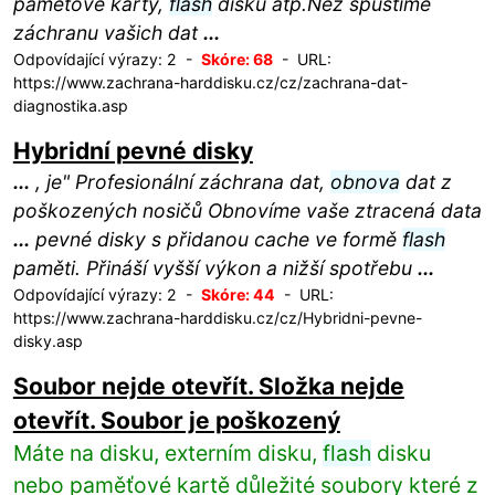
paměťové karty,
flash
disku atp.Než spustíme
záchranu vašich dat
...
Odpovídající výrazy: 2 -
Skóre: 68
- URL:
https://www.zachrana-harddisku.cz/cz/zachrana-dat-
diagnostika.asp
Hybridní pevné disky
...
, je" Profesionální záchrana dat,
obnova
dat z
poškozených nosičů Obnovíme vaše ztracená data
...
pevné disky s přidanou cache ve formě
flash
paměti. Přináší vyšší výkon a nižší spotřebu
...
Odpovídající výrazy: 2 -
Skóre: 44
- URL:
https://www.zachrana-harddisku.cz/cz/Hybridni-pevne-
disky.asp
Soubor nejde otevřít. Složka nejde
otevřít. Soubor je poškozený
Máte na disku, externím disku,
flash
disku
nebo paměťové kartě důležité soubory které z