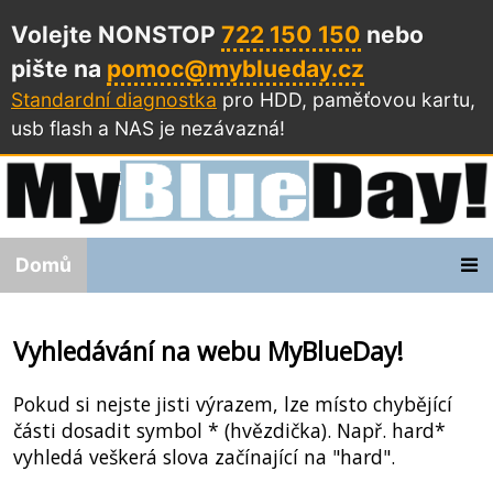
Volejte NONSTOP
722 150 150
nebo
pište na
pomoc@myblueday.cz
Standardní diagnostka
pro HDD, paměťovou kartu,
usb flash a NAS
je nezávazná!
Domů
Vyhledávání na webu MyBlueDay!
Pokud si nejste jisti výrazem, lze místo chybějící
části dosadit symbol * (hvězdička). Např. hard*
vyhledá veškerá slova začínající na "hard".