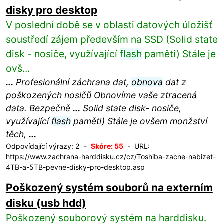
disky pro desktop
V poslední době se v oblasti datových úložišť
soustředí zájem především na SSD (Solid state
disk - nosiče, využívající
flash
paměti) Stále je
ovš...
...
Profesionální záchrana dat,
obnova
dat z
poškozených nosičů Obnovíme vaše ztracená
data. Bezpečně
...
Solid state disk- nosiče,
využívající
flash
paměti) Stále je ovšem monžství
těch,
...
Odpovídající výrazy: 2 -
Skóre: 55
- URL:
https://www.zachrana-harddisku.cz/cz/Toshiba-zacne-nabizet-
4TB-a-5TB-pevne-disky-pro-desktop.asp
Poškozený systém souborů na externím
disku (usb hdd)
Poškozený souborový systém na harddisku.