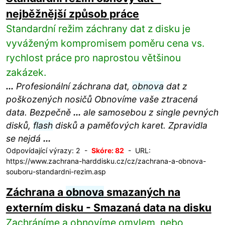
nejběžnější způsob práce
Standardní režim záchrany dat z disku je
vyváženým kompromisem poměru cena vs.
rychlost práce pro naprostou většinou
zakázek.
...
Profesionální záchrana dat,
obnova
dat z
poškozených nosičů Obnovíme vaše ztracená
data. Bezpečně
...
ale samosebou z single pevných
disků,
flash
disků a paměťových karet. Zpravidla
se nejdá
...
Odpovídající výrazy: 2 -
Skóre: 82
- URL:
https://www.zachrana-harddisku.cz/cz/zachrana-a-obnova-
souboru-standardni-rezim.asp
Záchrana a
obnova
smazaných na
externím disku - Smazaná data na disku
Zachráníme a obnovíme omylem, nebo