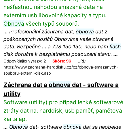
nešťastnou náhodou smazaná data na
externím usb libovolné kapacity a typu.
Obnova
všech typů souborů.
...
Profesionální záchrana dat,
obnova
dat z
poškozených nosičů Obnovíme vaše ztracená
data. Bezpečně
...
a 728 150 150, nebo nám
flash
disk doručte k bezplatnému posouzení stavu.
...
Odpovídající výrazy: 2 -
Skóre: 96
- URL:
https://www.zachrana-harddisku.cz/cz/obnova-smazanych-
souboru-externi-disk.asp
Záchrana dat a
obnova
dat - software a
utility
Software (utility) pro případ lehké softwarové
ztráty dat na: harddisk, usb paměť, paměťová
karta ap.
...
Obnova
dat- software
obnova
dat se neobejde