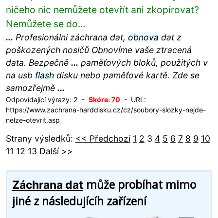
ničeho nic nemůžete otevřít ani zkopírovat?
Nemůžete se do...
...
Profesionální záchrana dat,
obnova
dat z
poškozených nosičů Obnovíme vaše ztracená
data. Bezpečně
...
paměťových bloků, použitých v
na usb
flash
disku nebo paměťové kartě. Zde se
samozřejmě
...
Odpovídající výrazy: 2 -
Skóre: 70
- URL:
https://www.zachrana-harddisku.cz/cz/soubory-slozky-nejde-
nelze-otevrit.asp
Strany výsledků:
<< Předchozí
1
2
3
4
5
6
7
8
9
10
11
12
13
Další >>
může probíhat mimo
Záchrana dat
jiné z následujícíh zařízení