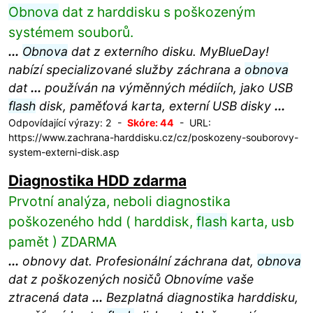
Obnova
dat z harddisku s poškozeným
systémem souborů.
...
Obnova
dat z externího disku. MyBlueDay!
nabízí specializované služby záchrana a
obnova
dat
...
používán na výměnných médiích, jako USB
flash
disk, paměťová karta, externí USB disky
...
Odpovídající výrazy: 2 -
Skóre: 44
- URL:
https://www.zachrana-harddisku.cz/cz/poskozeny-souborovy-
system-externi-disk.asp
Diagnostika HDD zdarma
Prvotní analýza, neboli diagnostika
poškozeného hdd ( harddisk,
flash
karta, usb
pamět ) ZDARMA
...
obnovy dat. Profesionální záchrana dat,
obnova
dat z poškozených nosičů Obnovíme vaše
ztracená data
...
Bezplatná diagnostika harddisku,