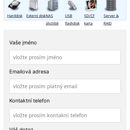
Harddisk
Externí disk
NAS
USB
SD/CF
Server &
úložiště
flashdisk
karta
RAID
Vaše jméno
Emailová adresa
Kontaktní telefon
Váš dotaz