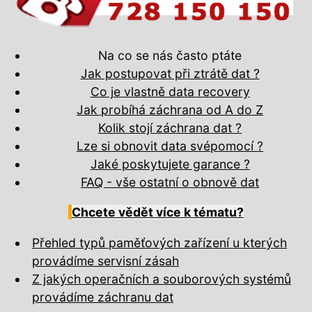
Na co se nás často ptáte
Jak postupovat při ztrátě dat ?
Co je vlastně data recovery
Jak probíhá záchrana od A do Z
Kolik stojí záchrana dat ?
Lze si obnovit data svépomocí ?
Jaké poskytujete garance ?
FAQ - vše ostatní o obnově dat
Chcete vědět více k tématu?
Přehled typů paměťových zařízení u kterých
provádíme servisní zásah
Z jakých operačních a souborových systémů
provádíme záchranu dat