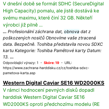
V dnešní době se formát SDHC (SecureDigital
High Capacity) pomalu, ale jistě dostává ke
svému maximu, které činí 32 GB. Někteří
výrobci již pilně ...
...
Profesionální záchrana dat,
obnova
dat z
poškozených nosičů Obnovíme vaše ztracená
data. Bezpečně. Toshiba představila novou SDXC
kartu Kategorie: Toshiba Pamětové karty Datum:
13.
...
Odpovídající výrazy: 1 -
Skóre: 19
- URL:
https://www.zachrana-harddisku.cz/cz/toshiba-sdxc-
pametova-karta.asp
Western Digital Caviar SE16 WD2000KS
V rámci hodnocení pevných disků dopadl
harddisk Western Digital Caviar SE16
WD2000KS oproti předchozímu modelu (RE