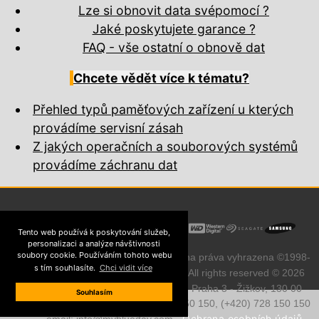
Lze si obnovit data svépomocí ?
Jaké poskytujete garance ?
FAQ - vše ostatní o obnově dat
Chcete vědět více k tématu?
Přehled typů paměťových zařízení u kterých
provádíme servisní zásah
Z jakých operačních a souborových systémů
provádíme záchranu dat
Tento web používá k poskytování služeb,
personalizaci a analýze návštivnosti
soubory cookie. Používáním tohoto webu
Přebírání obsahu zakázáno. Všechna práva vyhrazena ©1998-
s tím souhlasíte.
Chci vidit více
MyBlueDay !
2026
~ All rights reserved © 2026
Prokopovo náměstí 8
, Praha 3 - Žižkov, 130 00
Souhlasím
Telefon NONSTOP: (+420) 722 150 150, (+420) 728 150 150
Ochrana osobních údajů