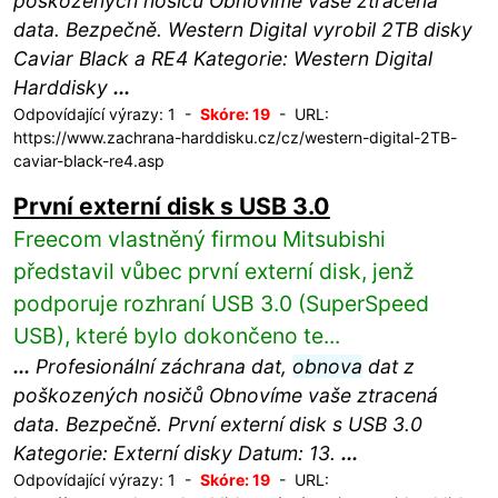
poškozených nosičů Obnovíme vaše ztracená
data. Bezpečně. Western Digital vyrobil 2TB disky
Caviar Black a RE4 Kategorie: Western Digital
Harddisky
...
Odpovídající výrazy: 1 -
Skóre: 19
- URL:
https://www.zachrana-harddisku.cz/cz/western-digital-2TB-
caviar-black-re4.asp
První externí disk s USB 3.0
Freecom vlastněný firmou Mitsubishi
představil vůbec první externí disk, jenž
podporuje rozhraní USB 3.0 (SuperSpeed
USB), které bylo dokončeno te...
...
Profesionální záchrana dat,
obnova
dat z
poškozených nosičů Obnovíme vaše ztracená
data. Bezpečně. První externí disk s USB 3.0
Kategorie: Externí disky Datum: 13.
...
Odpovídající výrazy: 1 -
Skóre: 19
- URL: