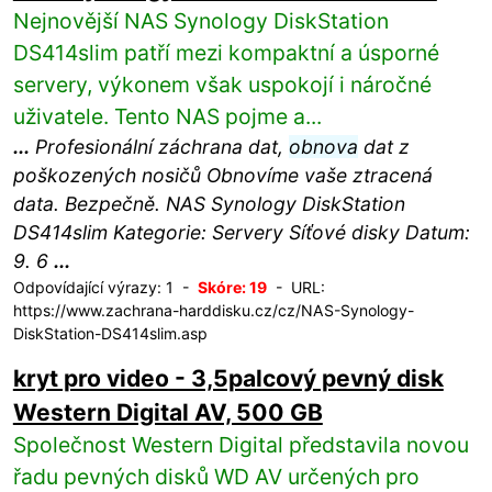
Nejnovější NAS Synology DiskStation
DS414slim patří mezi kompaktní a úsporné
servery, výkonem však uspokojí i náročné
uživatele. Tento NAS pojme a...
...
Profesionální záchrana dat,
obnova
dat z
poškozených nosičů Obnovíme vaše ztracená
data. Bezpečně. NAS Synology DiskStation
DS414slim Kategorie: Servery Síťové disky Datum:
9. 6
...
Odpovídající výrazy: 1 -
Skóre: 19
- URL:
https://www.zachrana-harddisku.cz/cz/NAS-Synology-
DiskStation-DS414slim.asp
kryt pro video - 3,5palcový pevný disk
Western Digital AV, 500 GB
Společnost Western Digital představila novou
řadu pevných disků WD AV určených pro