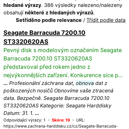
hledané výrazy
. 386 výsledky nalezeno/nalezeny
obsahují
některé z hledaných výrazů
.
Setříděno podle relevance
/
Třídit podle data
Seagate Barracuda 7200.10
ST3320620AS
Pevný disk s modelovým označením Seagate
Barracuda 7200.10 ST3320620AS
představoval před rokem jedno z
nejvýkonnějších zařízení. Konkurence sice p...
...
Profesionální záchrana dat,
obnova
dat z
poškozených nosičů Obnovíme vaše ztracená
data. Bezpečně. Seagate Barracuda 7200.10
ST3320620AS Kategorie: Seagate Harddisky
Datum: 31. 1.
...
Odpovídající výrazy: 1 -
Skóre: 19
- URL:
https://www.zachrana-harddisku.cz/cz/Seagate-Barracuda-