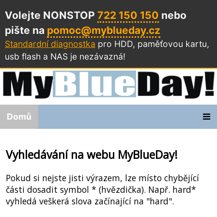
Volejte NONSTOP
722 150 150
nebo
pište na
pomoc@myblueday.cz
Standardní diagnostka
pro HDD, paměťovou kartu,
usb flash a NAS
je nezávazná!
Domů
Vyhledávání na webu MyBlueDay!
Pokud si nejste jisti výrazem, lze místo chybějící
části dosadit symbol * (hvězdička). Např. hard*
vyhledá veškerá slova začínající na "hard".