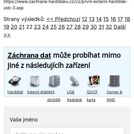
https://www.zachrana-harddisku.cz/cz/prvni-externi-harddisk-
usb-3.asp
Strany výsledků:
<< Předchozí
12
13
14
15
16
17
18
19
20
21
22
23
24
25
26
27
28
29
30
31
32
Další
>>
může probíhat mimo
Záchrana dat
jiné z následujícíh zařízení
Harddisk
Externí disk
NAS
USB
SD/CF
Server &
úložiště
flashdisk
karta
RAID
Vaše jméno