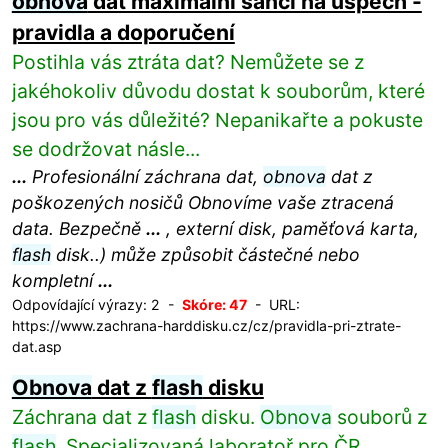
obnova
dat maximální šanci na úspěch -
pravidla a doporučení
Postihla vás ztráta dat? Nemůžete se z
jakéhokoliv důvodu dostat k souborům, které
jsou pro vás důležité? Nepanikařte a pokuste
se dodržovat násle...
...
Profesionální záchrana dat,
obnova
dat z
poškozených nosičů Obnovíme vaše ztracená
data. Bezpečně
...
, externí disk, paměťová karta,
flash
disk..) může způsobit částečné nebo
kompletní
...
Odpovídající výrazy: 2 -
Skóre: 47
- URL:
https://www.zachrana-harddisku.cz/cz/pravidla-pri-ztrate-
dat.asp
Obnova
dat z
flash
disku
Záchrana dat z
flash
disku.
Obnova
souborů z
flash
. Specializovaná laboratoř pro ČR.