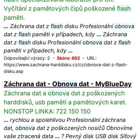
Vyčítání z pamětových čipů poškozené
flash
paměti.
...
Záchrana dat z
flash
disku Profesionální
obnova
dat z
flash
paměti v případech, kdy
...
Záchrana
dat z
flash
disku Profesionální
obnova
dat z
flash
paměti v případech, kdy
...
Odpovídající výrazy: 2 -
Skóre: 662
- URL:
https://www.zachrana-harddisku.cz/cz/obnova-dat-z-flash-
disku.asp
Záchrana dat -
Obnova
dat - MyBlueDay
Záchrana dat a
obnova
dat z poškozených
harddisků, usb pamětí a pamětových karet.
NONSTOP LINKA: 722 150 150
...
rychlou a spolehlivou Profesionální záchrana
dat,
obnova
dat z poškozených nosičů Obnovíme
vaše ztracená data
...
? Pevný disk USB disk Síťový