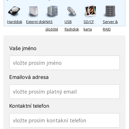
Harddisk
Externí disk
NAS
USB
SD/CF
Server &
úložiště
flashdisk
karta
RAID
Vaše jméno
Emailová adresa
Kontaktní telefon