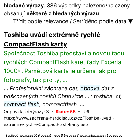
hledané výrazy
. 386 výsledky nalezeno/nalezeny
obsahují
některé z hledaných výrazů
.
Třídit podle relevance
/
Setříděno podle data ▼
Toshiba uvádí extrémně rychlé
CompactFlash karty
Společnost Toshiba představila novou řadu
rychlých CompactFlash karet řady Exceria
1000×. Paměťová karta je určena jak pro
fotografy, tak pro ty, ...
...
Profesionální záchrana dat,
obnova
dat z
poškozených nosičů Obnovíme
...
: toshiba, cf,
compact
flash
, compactflash,
...
Odpovídající výrazy: 3 -
Skóre: 55
- URL:
https://www.zachrana-harddisku.cz/cz/Toshiba-uvadi-
extremne-rychle-CompactFlash-karty.asp
Jaké paměťová zařízení podporujeme