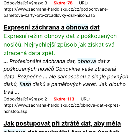
Odpovídající výrazy: 3 -
Skóre: 78
- URL:
https://www.zachrana-harddisku.cz/cz/podporovane-
pametove-karty-pro-zrcadlovky-dslr-nikon.asp
Expresní záchrana a
obnova
dat
Expresní režim obnovy dat z poškozených
nosičů. Nejrychlejší způsob jak získat svá
ztracená data zpět.
...
Profesionální záchrana dat,
obnova
dat z
poškozených nosičů Obnovíme vaše ztracená
data. Bezpečně
...
ale samosebou z single pevných
disků,
flash
disků a paměťových karet. Jak dlouho
trvá
...
Odpovídající výrazy: 2 -
Skóre: 113
- URL:
https://www.zachrana-harddisku.cz/cz/obnova-dat-expres-
nonstop.asp
Jak postupovat při ztrátě dat, aby měla