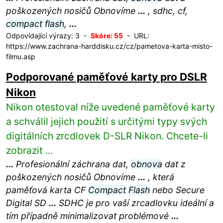
poškozených nosičů Obnovíme
...
, sdhc, cf,
compact
flash
,
...
Odpovídající výrazy: 3 -
Skóre: 55
- URL:
https://www.zachrana-harddisku.cz/cz/pametova-karta-misto-
filmu.asp
Podporované paměťové karty pro DSLR
Nikon
Nikon otestoval níže uvedené paměťové karty
a schválil jejich použití s určitými typy svých
digitálních zrcdlovek D-SLR Nikon. Chcete-li
zobrazit ...
...
Profesionální záchrana dat,
obnova
dat z
poškozených nosičů Obnovíme
...
, která
paměťová karta CF
Compact
Flash
nebo Secure
Digital SD
...
SDHC je pro vaší zrcadlovku ideální a
tím případně minimalizovat problémové
...