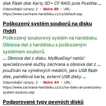
disk
Flash
disk Karty SD+ CF RAID pole Postihla
...
Odpovídající výrazy: 2 -
Skóre: 89
- URL:
https://www.zachrana-harddisku.cz/cz/default.asp
Poškozený systém souborů na disku
(hdd)
Poškozený souborový systém na harddisku.
Obnova
dat z harddisku s poškozeným
systémem souborů.
...
Obnova
dat z disku. MyBlueDay! nabízí
specializované služby záchrana a
obnova
dat z
...
používán na výměnných médiích, jako USB
flash
disk, paměťová karta, externí USB disky
...
Odpovídající výrazy: 2 -
Skóre: 44
- URL:
https://www.zachrana-harddisku.cz/cz/na-disku-je-poskozeny-
system-souboru.asp
Podporované typy pevných disků