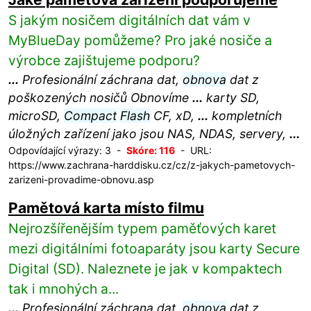
S jakým nosičem digitálních dat vám v
MyBlueDay pomůžeme? Pro jaké nosiče a
výrobce zajištujeme podporu?
...
Profesionální záchrana dat,
obnova
dat z
poškozených nosičů Obnovíme
...
karty SD,
microSD,
Compact
Flash
CF, xD,
...
kompletních
úložných zařízení jako jsou NAS, NDAS, servery,
...
Odpovídající výrazy: 3 -
Skóre: 116
- URL:
https://www.zachrana-harddisku.cz/cz/z-jakych-pametovych-
zarizeni-provadime-obnovu.asp
Pamětová karta místo filmu
Nejrozšířenějším typem paměťových karet
mezi digitálními fotoaparáty jsou karty Secure
Digital (SD). Naleznete je jak v kompaktech
tak i mnohých a...
...
Profesionální záchrana dat,
obnova
dat z