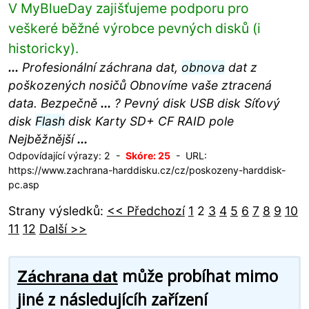
V MyBlueDay zajišťujeme podporu pro
veškeré běžné výrobce pevných disků (i
historicky).
...
Profesionální záchrana dat,
obnova
dat z
poškozených nosičů Obnovíme vaše ztracená
data. Bezpečně
...
? Pevný disk USB disk Síťový
disk
Flash
disk Karty SD+ CF RAID pole
Nejběžnější
...
Odpovídající výrazy: 2 -
Skóre: 25
- URL:
https://www.zachrana-harddisku.cz/cz/poskozeny-harddisk-
pc.asp
Strany výsledků:
<< Předchozí
1
2
3
4
5
6
7
8
9
10
11
12
Další >>
může probíhat mimo
Záchrana dat
jiné z následujícíh zařízení