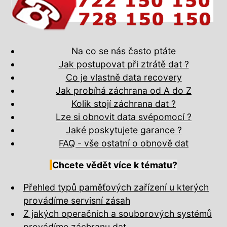
Na co se nás často ptáte
Jak postupovat při ztrátě dat ?
Co je vlastně data recovery
Jak probíhá záchrana od A do Z
Kolik stojí záchrana dat ?
Lze si obnovit data svépomocí ?
Jaké poskytujete garance ?
FAQ - vše ostatní o obnově dat
Chcete vědět více k tématu?
Přehled typů paměťových zařízení u kterých
provádíme servisní zásah
Z jakých operačních a souborových systémů
provádíme záchranu dat