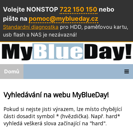
Volejte NONSTOP
722 150 150
nebo
pište na
pomoc@myblueday.cz
Standardní diagnostka
pro HDD, paměťovou kartu,
usb flash a NAS
je nezávazná!
Domů
Vyhledávání na webu MyBlueDay!
Pokud si nejste jisti výrazem, lze místo chybějící
části dosadit symbol * (hvězdička). Např. hard*
vyhledá veškerá slova začínající na "hard".