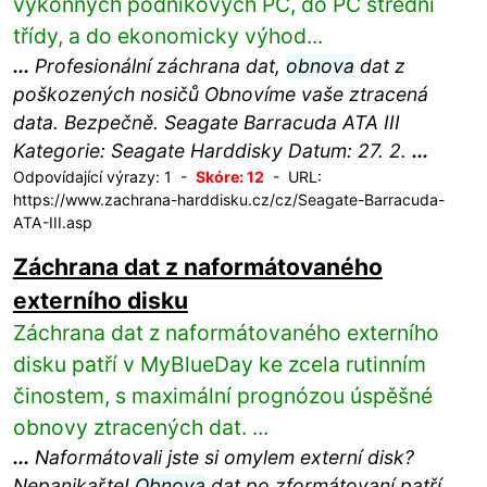
výkonných podnikových PC, do PC střední
třídy, a do ekonomicky výhod...
...
Profesionální záchrana dat,
obnova
dat z
poškozených nosičů Obnovíme vaše ztracená
data. Bezpečně. Seagate Barracuda ATA III
Kategorie: Seagate Harddisky Datum: 27. 2.
...
Odpovídající výrazy: 1 -
Skóre: 12
- URL:
https://www.zachrana-harddisku.cz/cz/Seagate-Barracuda-
ATA-III.asp
Záchrana dat z naformátovaného
externího disku
Záchrana dat z naformátovaného externího
disku patří v MyBlueDay ke zcela rutinním
činostem, s maximální prognózou úspěšné
obnovy ztracených dat. ...
...
Naformátovali jste si omylem externí disk?
Nepanikařte!
Obnova
dat po zformátovaní patří