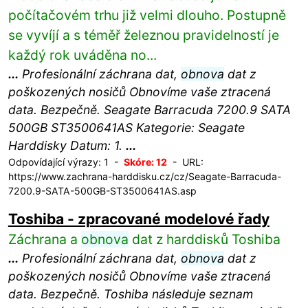
počítačovém trhu již velmi dlouho. Postupně
se vyvíjí a s téměř železnou pravidelností je
každý rok uváděna no...
...
Profesionální záchrana dat,
obnova
dat z
poškozených nosičů Obnovíme vaše ztracená
data. Bezpečně. Seagate Barracuda 7200.9 SATA
500GB ST3500641AS Kategorie: Seagate
Harddisky Datum: 1.
...
Odpovídající výrazy: 1 -
Skóre: 12
- URL:
https://www.zachrana-harddisku.cz/cz/Seagate-Barracuda-
7200.9-SATA-500GB-ST3500641AS.asp
Toshiba - zpracované modelové řady
Záchrana a
obnova
dat z harddisků Toshiba
...
Profesionální záchrana dat,
obnova
dat z
poškozených nosičů Obnovíme vaše ztracená
data. Bezpečně. Toshiba následuje seznam