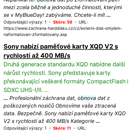
mezi zcela běžné a jednoduché činnosti, kterými
se v MyBlueDay! zabýváme. Chcete-li mít
...
Odpovídající výrazy: 1 -
Skóre: 56
- URL:
https://www.zachrana-harddisku.cz/cz/externi-disk-omylem-
naformatovan-zformatovany.asp
Sony nabízí paměťové karty XQD V2 s
rychlostí až 400 MB/s
Druhá generace standardu XQD nabídne další
nárůst rychlostí. Sony představuje karty
překonávající veškeré formáty CompactFlash i
SDXC UHS-I/II. ...
...
Profesionální záchrana dat,
obnova
dat z
poškozených nosičů Obnovíme vaše ztracená
data. Bezpečně. Sony nabízí paměťové karty XQD
V2 s rychlostí až 400 MB/s Kategorie
...
Odpovídající výrazy: 1 -
Skóre: 11
- URL: