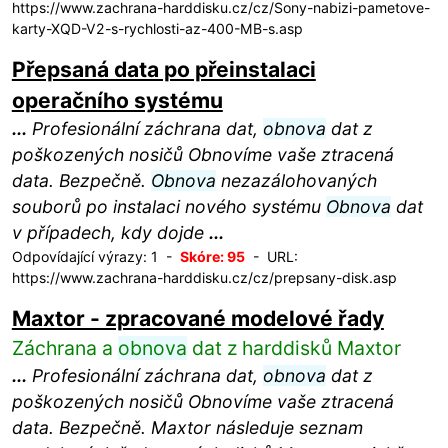
https://www.zachrana-harddisku.cz/cz/Sony-nabizi-pametove-
karty-XQD-V2-s-rychlosti-az-400-MB-s.asp
Přepsaná data po přeinstalaci
operačního systému
...
Profesionální záchrana dat,
obnova
dat z
poškozených nosičů Obnovíme vaše ztracená
data. Bezpečně.
Obnova
nezazálohovaných
souborů po instalaci nového systému
Obnova
dat
v případech, kdy dojde
...
Odpovídající výrazy: 1 -
Skóre: 95
- URL:
https://www.zachrana-harddisku.cz/cz/prepsany-disk.asp
Maxtor - zpracované modelové řady
Záchrana a
obnova
dat z harddisků Maxtor
...
Profesionální záchrana dat,
obnova
dat z
poškozených nosičů Obnovíme vaše ztracená
data. Bezpečně. Maxtor následuje seznam