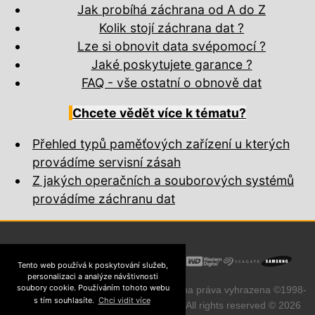
Jak probíhá záchrana od A do Z
Kolik stojí záchrana dat ?
Lze si obnovit data svépomocí ?
Jaké poskytujete garance ?
FAQ - vše ostatní o obnově dat
Chcete vědět více k tématu?
Přehled typů paměťových zařízení u kterých
provádíme servisní zásah
Z jakých operačních a souborových systémů
provádíme záchranu dat
Tento web používá k poskytování služeb,
personalizaci a analýze návštivnosti
soubory cookie. Používáním tohoto webu
Přebírání obsahu zakázáno. Všechna práva vyhrazena ©1998-
s tím souhlasíte.
Chci vidit více
MyBlueDay !
2026
~ All rights reserved © 2026