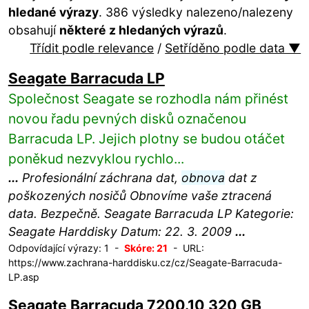
hledané výrazy
. 386 výsledky nalezeno/nalezeny
obsahují
některé z hledaných výrazů
.
Třídit podle relevance
/
Setříděno podle data ▼
Seagate Barracuda LP
Společnost Seagate se rozhodla nám přinést
novou řadu pevných disků označenou
Barracuda LP. Jejich plotny se budou otáčet
poněkud nezvyklou rychlo...
...
Profesionální záchrana dat,
obnova
dat z
poškozených nosičů Obnovíme vaše ztracená
data. Bezpečně. Seagate Barracuda LP Kategorie:
Seagate Harddisky Datum: 22. 3. 2009
...
Odpovídající výrazy: 1 -
Skóre: 21
- URL:
https://www.zachrana-harddisku.cz/cz/Seagate-Barracuda-
LP.asp
Seagate Barracuda 7200.10 320 GB