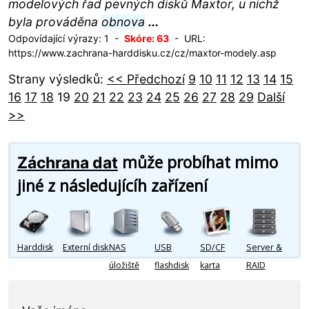
modelových řad pevných disků Maxtor, u nichž
byla prováděna
obnova
...
Odpovídající výrazy: 1 -
Skóre: 63
- URL:
https://www.zachrana-harddisku.cz/cz/maxtor-modely.asp
Strany výsledků:
<< Předchozí
9
10
11
12
13
14
15
16
17
18
19
20
21
22
23
24
25
26
27
28
29
Další
>>
může probíhat mimo
Záchrana dat
jiné z následujícíh zařízení
Harddisk
Externí disk
NAS
USB
SD/CF
Server &
úložiště
flashdisk
karta
RAID