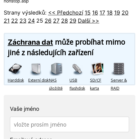
nonstop.asp
Strany výsledků:
<< Předchozí
15
16
17
18
19
20
21
22
23
24
25
26
27
28
29
Další >>
může probíhat mimo
Záchrana dat
jiné z následujícíh zařízení
Harddisk
Externí disk
NAS
USB
SD/CF
Server &
úložiště
flashdisk
karta
RAID
Vaše jméno