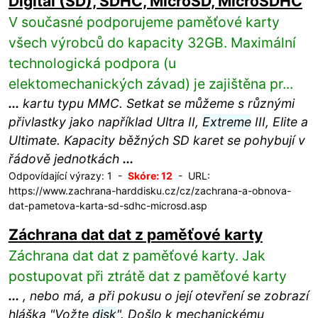
Digital (SD), SDHC, MicroSD, MicroSDHC
V současné podporujeme paměťové karty
všech výrobců do kapacity 32GB. Maximální
technologická podpora (u
elektomechanických závad) je zajištěna pr...
...
kartu typu MMC. Setkat se můžeme s různými
přivlastky jako například Ultra II,
Extreme
III, Elite a
Ultimate. Kapacity běžných SD karet se pohybují v
řádově jednotkách
...
Odpovídající výrazy: 1 -
Skóre: 12
- URL:
https://www.zachrana-harddisku.cz/cz/zachrana-a-obnova-
dat-pametova-karta-sd-sdhc-microsd.asp
Záchrana dat dat z paměťové karty
Záchrana dat dat z paměťové karty. Jak
postupovat při ztrátě dat z paměťové karty
...
, nebo má, a při pokusu o její otevření se zobrazí
hláška "Vožte
disk
". Došlo k mechanickému