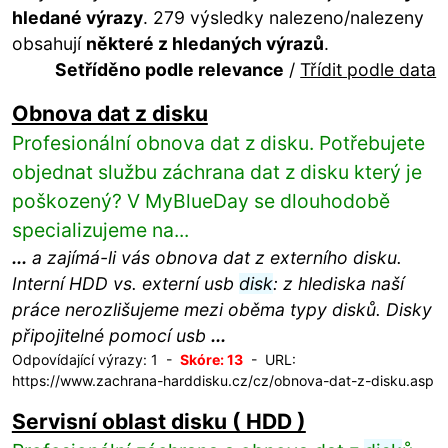
hledané výrazy
. 279 výsledky nalezeno/nalezeny
obsahují
některé z hledaných výrazů
.
Setříděno podle relevance
/
Třídit podle data
Obnova dat z disku
Profesionální obnova dat z disku. Potřebujete
objednat službu záchrana dat z disku který je
poškozený? V MyBlueDay se dlouhodobě
specializujeme na...
...
a zajímá-li vás obnova dat z externího disku.
Interní HDD vs. externí usb
disk
: z hlediska naší
práce nerozlišujeme mezi oběma typy disků. Disky
připojitelné pomocí usb
...
Odpovídající výrazy: 1 -
Skóre: 13
- URL:
https://www.zachrana-harddisku.cz/cz/obnova-dat-z-disku.asp
Servisní oblast disku ( HDD )