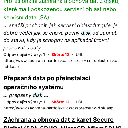
Profesionální záchrana a obnova dat z
disk
ů,
které mají poškozenou servisní oblast nebo
servisní data (SA).
...
snažší pochopit, jak servisní oblast funguje, je
dobré vědět jak se chová pevný
disk
od zapnutí
do stavu, kdy je schopný na aplikační úrovni
pracovat s daty.
...
Odpovídající výrazy: 1 -
Skóre: 12
- URL:
https://www.zachrana-harddisku.cz/cz/servisni-oblast-disku-
hdd.asp
Přepsaná data po přeinstalaci
operačního systému
...
prepsany
disk
...
Odpovídající výrazy: 1 -
Skóre: 12
- URL:
https://www.zachrana-harddisku.cz/cz/prepsany-disk.asp
Záchrana a obnova dat z karet Secure