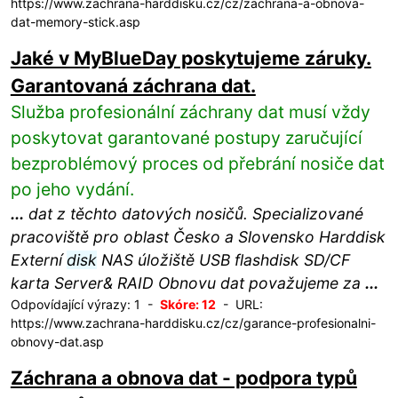
https://www.zachrana-harddisku.cz/cz/zachrana-a-obnova-
dat-memory-stick.asp
Jaké v MyBlueDay poskytujeme záruky.
Garantovaná záchrana dat.
Služba profesionální záchrany dat musí vždy
poskytovat garantované postupy zaručující
bezproblémový proces od přebrání nosiče dat
po jeho vydání.
...
dat z těchto datových nosičů. Specializované
pracoviště pro oblast Česko a Slovensko Harddisk
Externí
disk
NAS úložiště USB flashdisk SD/CF
karta Server& RAID Obnovu dat považujeme za
...
Odpovídající výrazy: 1 -
Skóre: 12
- URL:
https://www.zachrana-harddisku.cz/cz/garance-profesionalni-
obnovy-dat.asp
Záchrana a obnova dat - podpora typů