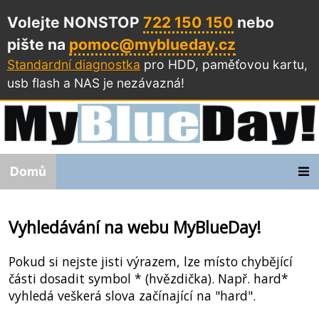
Volejte NONSTOP
722 150 150
nebo
pište na
pomoc@myblueday.cz
Standardní diagnostka
pro HDD, paměťovou kartu,
usb flash a NAS
je nezávazná!
Domů
Vyhledávání na webu MyBlueDay!
Pokud si nejste jisti výrazem, lze místo chybějící
části dosadit symbol * (hvězdička). Např. hard*
vyhledá veškerá slova začínající na "hard".