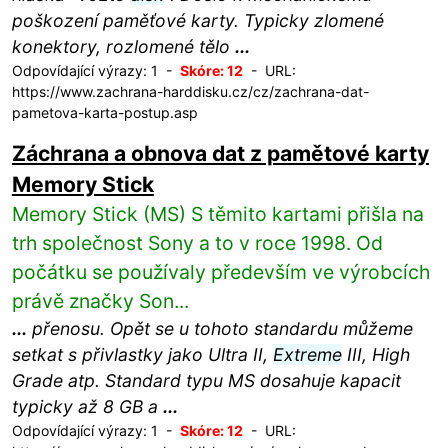
poškození paměťové karty. Typicky zlomené
konektory, rozlomené tělo
...
Odpovídající výrazy: 1 -
Skóre: 12
- URL:
https://www.zachrana-harddisku.cz/cz/zachrana-dat-
pametova-karta-postup.asp
Záchrana a obnova dat z pamětové karty
Memory Stick
Memory Stick (MS) S těmito kartami přišla na
trh společnost Sony a to v roce 1998. Od
počátku se používaly především ve výrobcích
právě značky Son...
...
přenosu. Opět se u tohoto standardu můžeme
setkat s přivlastky jako Ultra II,
Extreme
III, High
Grade atp. Standard typu MS dosahuje kapacit
typicky až 8 GB a
...
Odpovídající výrazy: 1 -
Skóre: 12
- URL: