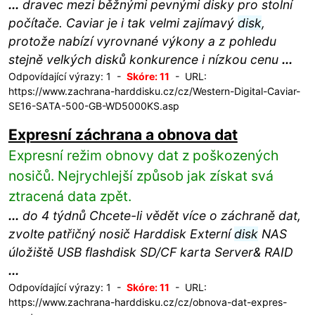
...
dravec mezi běžnými pevnými disky pro stolní
počítače. Caviar je i tak velmi zajímavý
disk
,
protože nabízí vyrovnané výkony a z pohledu
stejně velkých disků konkurence i nízkou cenu
...
Odpovídající výrazy: 1 -
Skóre: 11
- URL:
https://www.zachrana-harddisku.cz/cz/Western-Digital-Caviar-
SE16-SATA-500-GB-WD5000KS.asp
Expresní záchrana a obnova dat
Expresní režim obnovy dat z poškozených
nosičů. Nejrychlejší způsob jak získat svá
ztracená data zpět.
...
do 4 týdnů Chcete-li vědět více o záchraně dat,
zvolte patřičný nosič Harddisk Externí
disk
NAS
úložiště USB flashdisk SD/CF karta Server& RAID
...
Odpovídající výrazy: 1 -
Skóre: 11
- URL:
https://www.zachrana-harddisku.cz/cz/obnova-dat-expres-