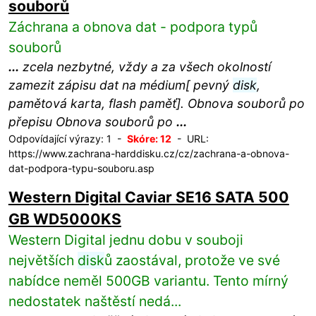
souborů
Záchrana a obnova dat - podpora typů
souborů
...
zcela nezbytné, vždy a za všech okolností
zamezit zápisu dat na médium[ pevný
disk
,
pamětová karta, flash paměť]. Obnova souborů po
přepisu Obnova souborů po
...
Odpovídající výrazy: 1 -
Skóre: 12
- URL:
https://www.zachrana-harddisku.cz/cz/zachrana-a-obnova-
dat-podpora-typu-souboru.asp
Western Digital Caviar SE16 SATA 500
GB WD5000KS
Western Digital jednu dobu v souboji
největších
disk
ů zaostával, protože ve své
nabídce neměl 500GB variantu. Tento mírný
nedostatek naštěstí nedá...