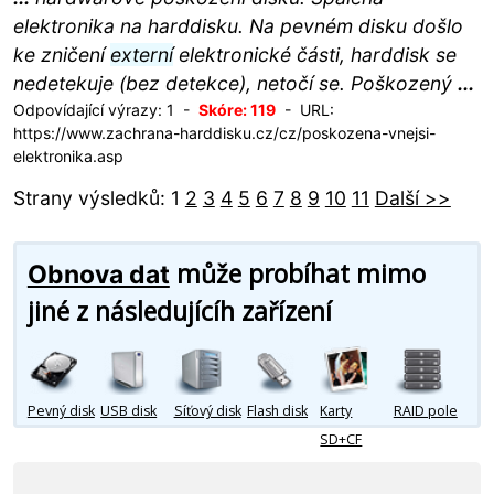
elektronika na harddisku. Na pevném disku došlo
ke zničení
externí
elektronické části, harddisk se
nedetekuje (bez detekce), netočí se. Poškozený
...
Odpovídající výrazy: 1 -
Skóre: 119
- URL:
https://www.zachrana-harddisku.cz/cz/poskozena-vnejsi-
elektronika.asp
Strany výsledků: 1
2
3
4
5
6
7
8
9
10
11
Další >>
může probíhat mimo
Obnova dat
jiné z následujícíh zařízení
Pevný disk
USB disk
Síťový disk
Flash disk
Karty
RAID pole
SD+CF