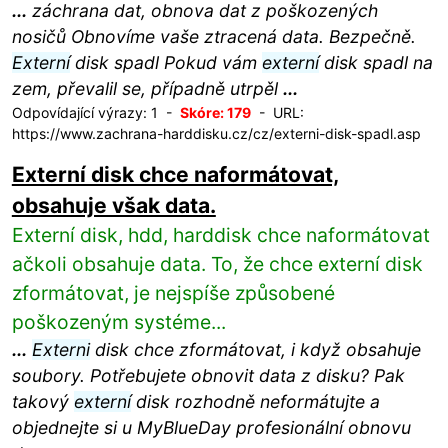
...
záchrana dat, obnova dat z poškozených
nosičů Obnovíme vaše ztracená data. Bezpečně.
Externí
disk spadl Pokud vám
externí
disk spadl na
zem, převalil se, případně utrpěl
...
Odpovídající výrazy: 1 -
Skóre: 179
- URL:
https://www.zachrana-harddisku.cz/cz/externi-disk-spadl.asp
Externí disk chce naformátovat,
obsahuje však data.
Externí disk, hdd, harddisk chce naformátovat
ačkoli obsahuje data. To, že chce externí disk
zformátovat, je nejspíše způsobené
poškozeným systéme...
...
Externi
disk chce zformátovat, i když obsahuje
soubory. Potřebujete obnovit data z disku? Pak
takový
externí
disk rozhodně neformátujte a
objednejte si u MyBlueDay profesionální obnovu