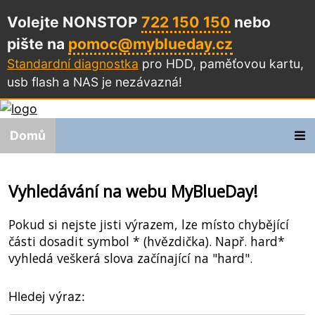
Volejte NONSTOP
722 150 150
nebo
pište na
pomoc@myblueday.cz
Standardní diagnostka
pro HDD, paměťovou kartu,
usb flash a NAS
je nezávazná!
Domů
Vyhledávání na webu MyBlueDay!
Pokud si nejste jisti výrazem, lze místo chybějící
části dosadit symbol * (hvězdička). Např. hard*
vyhledá veškerá slova začínající na "hard".
Hledej výraz: