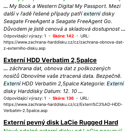
...
My Book a Western Digital My Passport. Mezi
další v řadě řešené případy patří
externí
disky
Seagate FreeAgent a Seagate FreeAgent Go.
Důvodem je jistě cenová a skladová dostupnost
...
Odpovídající výrazy: 1 -
Skóre: 142
- URL:
https://www.zachrana-harddisku.cz/cz/zachrana-obnova-dat-
z-externiho-disku.asp
Externí HDD Verbatim 2,5palce
...
záchrana dat, obnova dat z poškozených
nosičů Obnovíme vaše ztracená data. Bezpečně.
Externí
HDD Verbatim 2,5palce Kategorie:
Externí
disky Harddisky Datum: 12. 10
...
Odpovídající výrazy: 1 -
Skóre: 136
- URL:
https://www.zachrana-harddisku.cz/cz/Extern%C3%AD-HDD-
Verbatim-2.5palce.asp
Externí pevný disk LaCie Rugged Hard