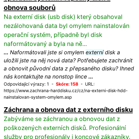
obnova souborů
Na externí disk (usb disk) který obsahoval
nezálohovaná data byl omylem nainstalován
operační systém, případně byl disk
naformátovaný a byla na ně...
...
Naformátovali jste si omylem
externí
disk a
uložili jste na něj nová data? Potřebujete zachránit
a obnovit původní data z přepsaného disku? Ihned
nás kontaktujte na nonstop lince
...
Odpovídající výrazy: 1 -
Skóre: 158
- URL:
https://www.zachrana-harddisku.cz/cz/na-externi-disk-hdd-
nainstalovan-system-omylem.asp
Záchrana a obnova dat z externího disku
Zabýváme se záchranou a obnovou dat z
poškozených externích disků. Profesionální
služby pro profesionály i koncové zákazníky.