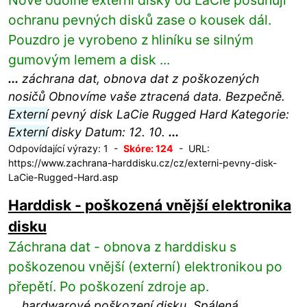
Nové odolné externí disky od LaCie posunují
ochranu pevných disků zase o kousek dál.
Pouzdro je vyrobeno z hliníku se silným
gumovým lemem a disk ...
...
záchrana dat, obnova dat z poškozených
nosičů Obnovíme vaše ztracená data. Bezpečně.
Externí
pevný disk LaCie Rugged Hard Kategorie:
Externí
disky Datum: 12. 10.
...
Odpovídající výrazy: 1 -
Skóre: 124
- URL:
https://www.zachrana-harddisku.cz/cz/externi-pevny-disk-
LaCie-Rugged-Hard.asp
Harddisk - poškozená vnější elektronika
disku
Záchrana dat - obnova z harddisku s
poškozenou vnější (externí) elektronikou po
přepětí. Po poškození zdroje ap.
...
hardwarové poškození disku. Spálená