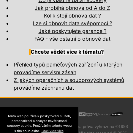
Co je vlastně data recovery
Jak probíhá obnova od A do Z
Kolik stojí obnova dat ?
Lze si obnovit data svépomocí ?
Jaké poskytujete garance ?
FAQ - vše ostatní o obnově dat
Chcete vědět více k tématu?
Přehled typů paměťových zařízení u kterých
provádíme servisní zásah
Z jakých operačních a souborových systémů
provádíme záchranu dat
Tento web používá k poskytování služeb,
personalizaci a analýze návštivnosti
soubory cookie. Používáním tohoto webu
Přebírání obsahu zakázáno. Všechna práva vyhrazena ©1998-
s tím souhlasíte.
Chci vidit více
MyBlueDay !
2026
~ All rights reserved © 2026