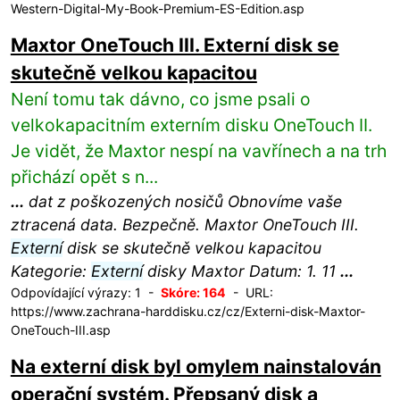
Western-Digital-My-Book-Premium-ES-Edition.asp
Maxtor OneTouch III. Externí disk se
skutečně velkou kapacitou
Není tomu tak dávno, co jsme psali o
velkokapacitním externím disku OneTouch II.
Je vidět, že Maxtor nespí na vavřínech a na trh
přichází opět s n...
...
dat z poškozených nosičů Obnovíme vaše
ztracená data. Bezpečně. Maxtor OneTouch III.
Externí
disk se skutečně velkou kapacitou
Kategorie:
Externí
disky Maxtor Datum: 1. 11
...
Odpovídající výrazy: 1 -
Skóre: 164
- URL:
https://www.zachrana-harddisku.cz/cz/Externi-disk-Maxtor-
OneTouch-III.asp
Na externí disk byl omylem nainstalován
operační systém. Přepsaný disk a