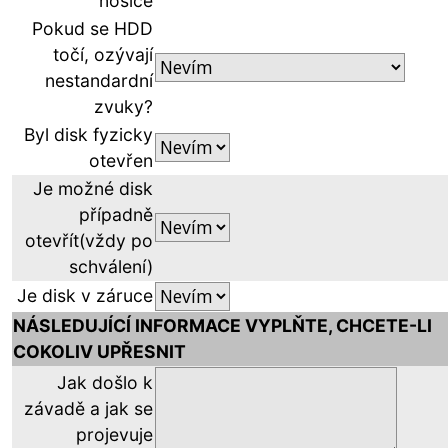
nosiče
Pokud se HDD
točí, ozývají
nestandardní
zvuky?
Byl disk fyzicky
otevřen
Je možné disk
případně
otevřít(vždy po
schválení)
Je disk v záruce
NÁSLEDUJÍCÍ INFORMACE VYPLŇTE, CHCETE-LI
COKOLIV UPŘESNIT
Jak došlo k
závadě a jak se
projevuje