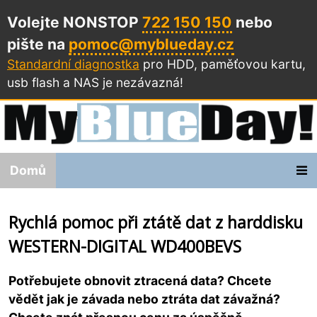
Volejte NONSTOP
722 150 150
nebo
pište na
pomoc@myblueday.cz
Standardní diagnostka
pro HDD, paměťovou kartu,
usb flash a NAS
je nezávazná!
Domů
Rychlá pomoc při ztátě dat z harddisku
WESTERN-DIGITAL WD400BEVS
Potřebujete obnovit ztracená data? Chcete
vědět jak je závada nebo ztráta dat závažná?