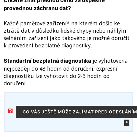
Chcete znát přesnou cenu za úspěšně
provednou záchranu dat?
Každé paměťové zařízení* na kterém došlo ke
ztrátě dat v důsledku lidské chyby nebo náhlým
selháním zařízení jako takového je možné doručit
k provedení
.
bezplatné diagnostiky
je vyhotovena
Standartní bezplatná diagnostika
nejpozději do 48 hodin od doručení, expresní
diagnostiku lze vyhotovit do 2-3 hodin od
doručení.
CO VÁS JEŠTĚ MŮŽE ZAJÍMAT PŘED ODESLÁNÍ
x